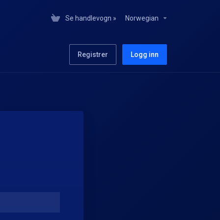
Se handlevogn »
Norwegian
Registrer
Logg inn