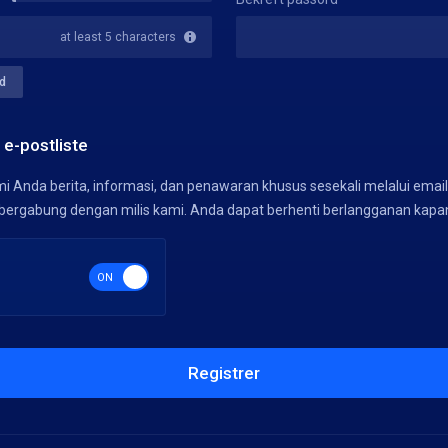
New
Password
at least 5 characters
Rating:
0%
d
 e-postliste
i Anda berita, informasi, dan penawaran khusus sesekali melalui email. 
bergabung dengan milis kami. Anda dapat berhenti berlangganan kapan